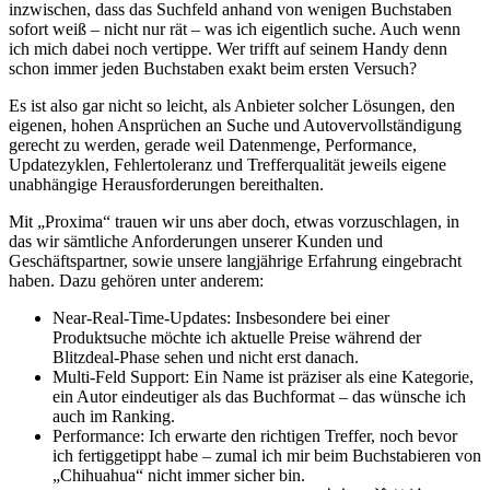
inzwischen, dass das Suchfeld anhand von wenigen Buchstaben
sofort weiß – nicht nur rät – was ich eigentlich suche. Auch wenn
ich mich dabei noch vertippe. Wer trifft auf seinem Handy denn
schon immer jeden Buchstaben exakt beim ersten Versuch?
Es ist also gar nicht so leicht, als Anbieter solcher Lösungen, den
eigenen, hohen Ansprüchen an Suche und Autovervollständigung
gerecht zu werden, gerade weil Datenmenge, Performance,
Updatezyklen, Fehlertoleranz und Trefferqualität jeweils eigene
unabhängige Herausforderungen bereithalten.
Mit „
Proxima
“ trauen wir uns aber doch, etwas vorzuschlagen, in
das wir sämtliche Anforderungen unserer Kunden und
Geschäftspartner, sowie unsere langjährige Erfahrung eingebracht
haben. Dazu gehören unter anderem:
Near-Real-Time-Updates
: Insbesondere bei einer
Produktsuche möchte ich aktuelle Preise während der
Blitzdeal-Phase sehen und nicht erst danach.
Multi-Feld Support
: Ein Name ist präziser als eine Kategorie,
ein Autor eindeutiger als das Buchformat – das wünsche ich
auch im Ranking.
Performance
: Ich erwarte den richtigen Treffer, noch bevor
ich fertiggetippt habe – zumal ich mir beim Buchstabieren von
„Chihuahua“ nicht immer sicher bin.