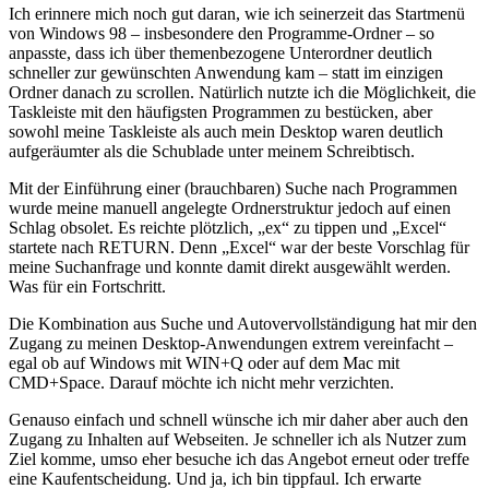
Ich erinnere mich noch gut daran, wie ich seinerzeit das Startmenü
von Windows 98 – insbesondere den Programme-Ordner – so
anpasste, dass ich über themenbezogene Unterordner deutlich
schneller zur gewünschten Anwendung kam – statt im einzigen
Ordner danach zu scrollen. Natürlich nutzte ich die Möglichkeit, die
Taskleiste mit den häufigsten Programmen zu bestücken, aber
sowohl meine Taskleiste als auch mein Desktop waren deutlich
aufgeräumter als die Schublade unter meinem Schreibtisch.
Mit der Einführung einer (brauchbaren) Suche nach Programmen
wurde meine manuell angelegte Ordnerstruktur jedoch auf einen
Schlag obsolet. Es reichte plötzlich, „ex“ zu tippen und „Excel“
startete nach RETURN. Denn „Excel“ war der beste Vorschlag für
meine Suchanfrage und konnte damit direkt ausgewählt werden.
Was für ein Fortschritt.
Die Kombination aus Suche und Autovervollständigung hat mir den
Zugang zu meinen Desktop-Anwendungen extrem vereinfacht –
egal ob auf Windows mit WIN+Q oder auf dem Mac mit
CMD+Space. Darauf möchte ich nicht mehr verzichten.
Genauso einfach und schnell wünsche ich mir daher aber auch den
Zugang zu Inhalten auf Webseiten. Je schneller ich als Nutzer zum
Ziel komme, umso eher besuche ich das Angebot erneut oder treffe
eine Kaufentscheidung. Und ja, ich bin tippfaul. Ich erwarte